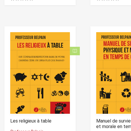
0
0
.
.
0
0
0
0
o
o
u
u
t
t
o
o
f
f
5
5
Les religieux à table
Manuel de survie
et morale en tem