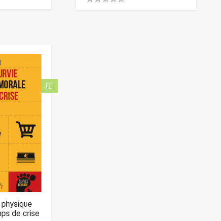
0
.
0
0
o
u
t
o
f
5
 physique
ps de crise