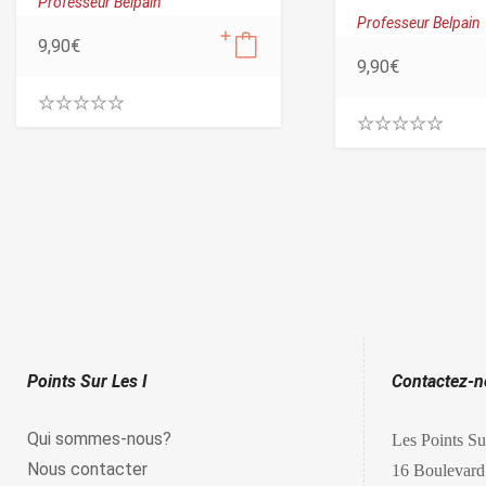
Professeur Belpain
Professeur Belpain
9,90
€
9,90
€
0
.
0
0
.
0
0
o
0
u
o
t
u
o
t
f
o
5
f
5
Points Sur Les I
Contactez-
Qui sommes-nous?
Les Points Su
Nous contacter
16 Boulevard