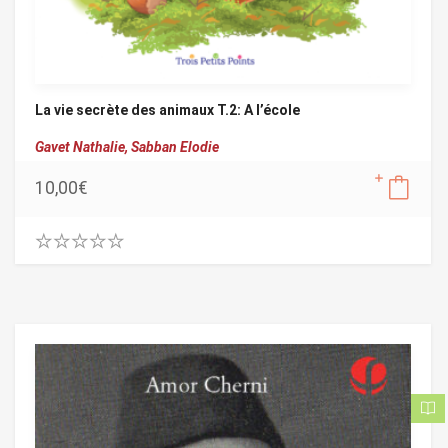
La vie secrète des animaux T.2: A l’école
Gavet Nathalie,
Sabban Elodie
10,00
€
0
.
0
0
o
u
t
o
f
5