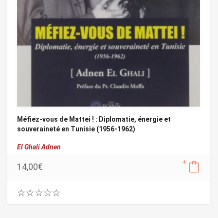
Méfiez-vous de Mattei ! : Diplomatie, énergie et
souveraineté en Tunisie (1956-1962)
El Ghali Adnen
14,00
€
0
.