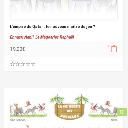
L’empire du Qatar : le nouveau maitre du jeu ?
Ennasri Nabil,
Le Magoariec Raphaël
19,00
€
0
.
0
0
o
u
t
o
f
5