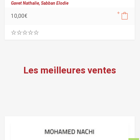
Gavet Nathalie,
Sabban Elodie
10,00
€
0
.
0
0
o
u
Les meilleures ventes
t
o
f
5