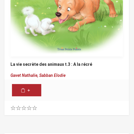
La vie secrète des animaux t.3 : A la récré
Gavet Nathalie,
Sabban Elodie
0
.
0
0