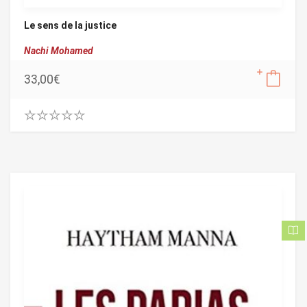
Le sens de la justice
Nachi Mohamed
33,00
€
0
.
0
0
o
u
t
o
f
5