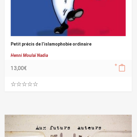
Petit précis de l’islamophobie ordinaire
Henni Moulaï Nadia
13,00
€
0
.
0
0
o
u
t
o
f