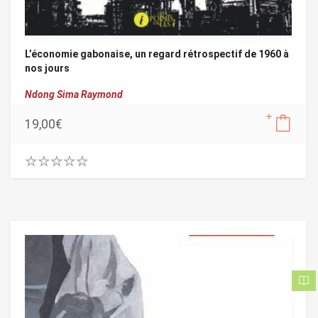
L’économie gabonaise, un regard rétrospectif de 1960 à
nos jours
Ndong Sima Raymond
19,00
€
0
.
0
0
o
u
t
o
f
5