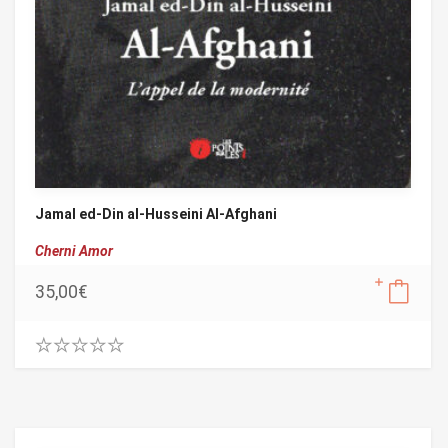
Jamal ed-Din al-Husseini Al-Afghani
Cherni Amor
35,00
€
0
.
0
0
o