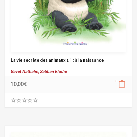
La vie secrète des animaux t.1 : à la naissance
Gavet Nathalie,
Sabban Elodie
10,00
€
0
.
0
0
o
u