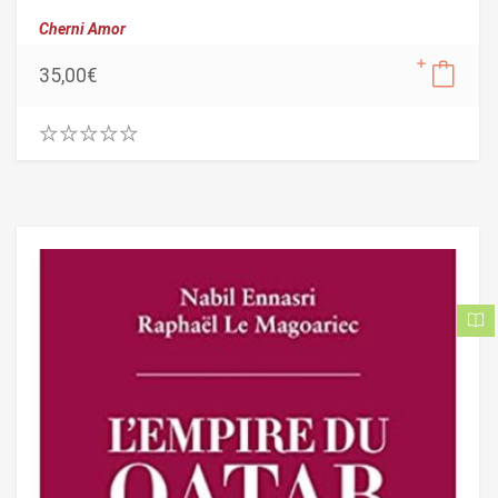
Cherni Amor
35,00
€
0
.
0
0
o
u
t
o
f
5