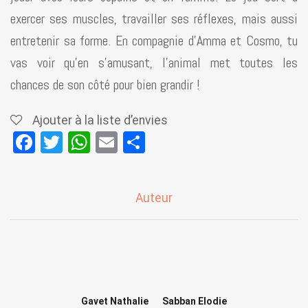
exercer ses muscles, travailler ses réflexes, mais aussi
entretenir sa forme. En compagnie d’Amma et Cosmo, tu
vas voir qu’en s’amusant, l’animal met toutes les
chances de son côté pour bien grandir !
Ajouter à la liste d’envies
F
T
W
E
P
a
wi
h
m
ar
ce
tt
at
ail
ta
Auteur
b
er
s
g
o
A
er
o
p
k
p
Gavet Nathalie
Sabban Elodie