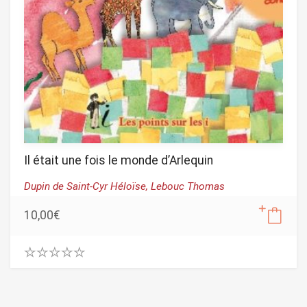
Il était une fois le monde d’Arlequin
Dupin de Saint-Cyr Héloïse,
Lebouc Thomas
10,00
€
0
.
0
0