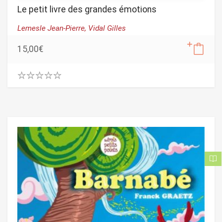
Le petit livre des grandes émotions
Lemesle Jean-Pierre,
Vidal Gilles
15,00
€
0
.
0
0
o
u
t
o
f
5