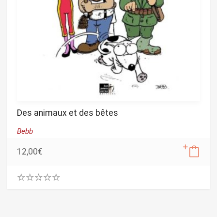
Des animaux et des bêtes
Bebb
12,00
€
0
.
0
0