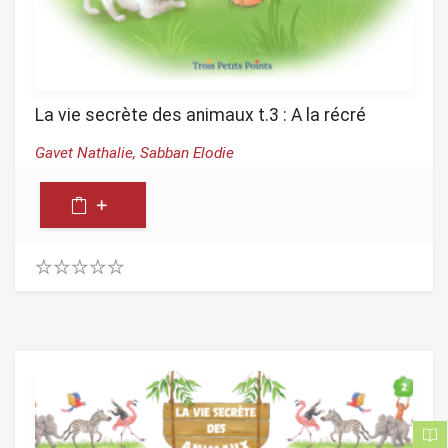
La vie secrète des animaux t.3 : A la récré
Gavet Nathalie,
Sabban Elodie
0
.
0
0
o
u
t
o
f
5