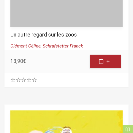
Un autre regard sur les zoos
Clément Céline,
Schrafstetter Franck
13,90
€
0
.
0
0
o
u
t
o
f
5