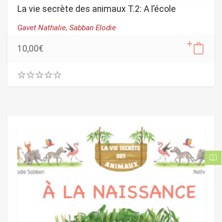
La vie secrète des animaux T.2: A l’école
Gavet Nathalie,
Sabban Elodie
10,00
€
0
.
0
0
o
u
t
o
f
5