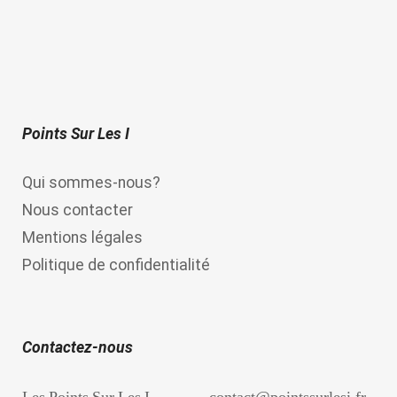
o
u
t
o
f
5
Points Sur Les I
Qui sommes-nous?
Nous contacter
Mentions légales
Politique de confidentialité
Contactez-nous
Les Points Sur Les I
contact@pointssurlesi.fr