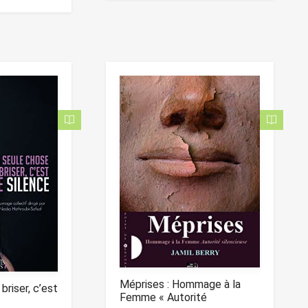
.
0
0
o
u
t
o
f
5
Méprises : Hommage à la
briser, c’est
Femme « Autorité