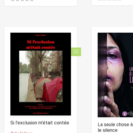
0
0
.
.
0
0
0
0
o
o
u
u
t
t
o
o
f
f
5
5
Si l’exclusion m’était contée
La seule chose à 
le silence