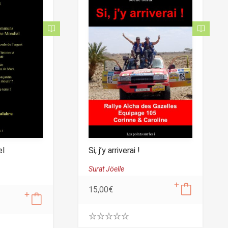
el
Si, j’y arriverai !
Surat Jöelle
15,00
€
0