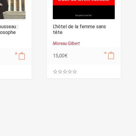
usseau :
L’hôtel de la femme sans
ilosophe
tête
ues
Moreau Gilbert
15,00
€
0
.
0
0
o
u
t
o
f
5