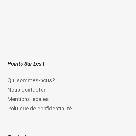
t
o
f
5
Points Sur Les I
Qui sommes-nous?
Nous contacter
Mentions légales
Politique de confidentialité