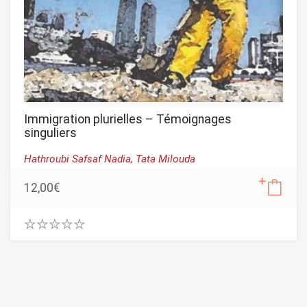
Immigration plurielles – Témoignages
singuliers
Hathroubi Safsaf Nadia,
Tata Milouda
12,00
€
0
.
0
0
o
u