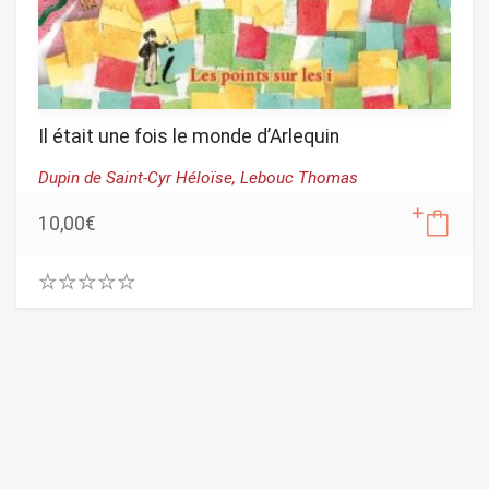
Il était une fois le monde d’Arlequin
Dupin de Saint-Cyr Héloïse,
Lebouc Thomas
10,00
€
0
.
0
0
o
u
t
o
f
5