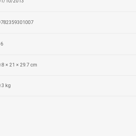
01/10/2013
9782359301007
36
0.8 × 21 × 29.7 cm
.3 kg