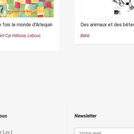
ne fois le monde d’Arlequin
Des animaux et des bête
int-Cyr Héloïse,
Lebouc
Bebb
nous
Newsletter
r Les I