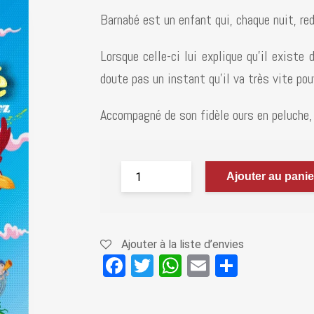
Barnabé est un enfant qui, chaque nuit, re
Lorsque celle-ci lui explique qu’il existe
doute pas un instant qu’il va très vite po
Accompagné de son fidèle ours en peluche, 
Ajouter au panie
Ajouter à la liste d’envies
F
T
W
E
P
a
wi
h
m
ar
ce
tt
at
ail
ta