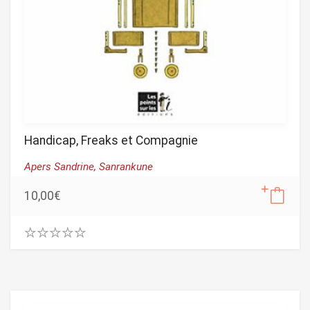
Handicap, Freaks et Compagnie
Apers Sandrine,
Sanrankune
10,00
€
0
.
0
0
o
u