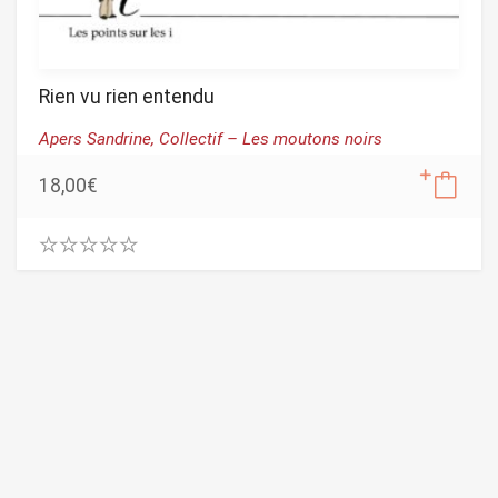
Rien vu rien entendu
Apers Sandrine,
Collectif – Les moutons noirs
18,00
€
0
.
0
0
o
u
t
o
f
5