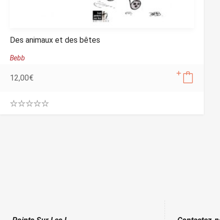
Des animaux et des bêtes
Bebb
12,00
€
0
.
0
0
o
u
t
o
f
5