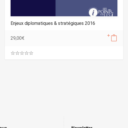
Enjeux diplomatiques & stratégiques 2016
29,00
€
0
.
0
0
o
u
t
o
f
5