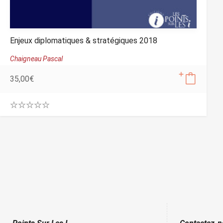
Enjeux diplomatiques & stratégiques 2018
Chaigneau Pascal
35,00
€
0
.
0
0
o
u
t
o
f
5