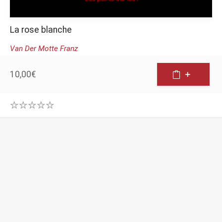
La rose blanche
Van Der Motte Franz
10,00
€
0
.
0
0
o
u
t
o
f
5