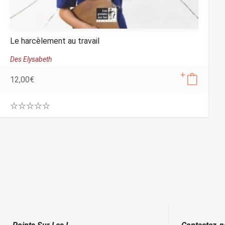
Le harcèlement au travail
Des Elysabeth
12,00
€
0
.
0
0
o
u
t
o
f
5