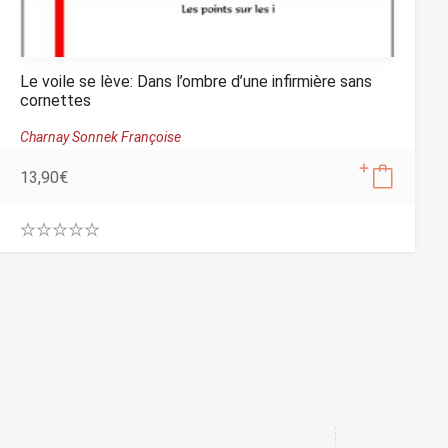
Le voile se lève: Dans l’ombre d’une infirmière sans
cornettes
Charnay Sonnek Françoise
13,90
€
0
.
0
0
o
u
t
o
f
5