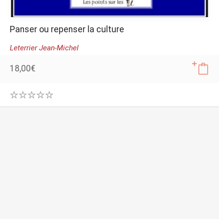
Panser ou repenser la culture
Leterrier Jean-Michel
18,00
€
0
.
0
0
o
u
t
o
f
5