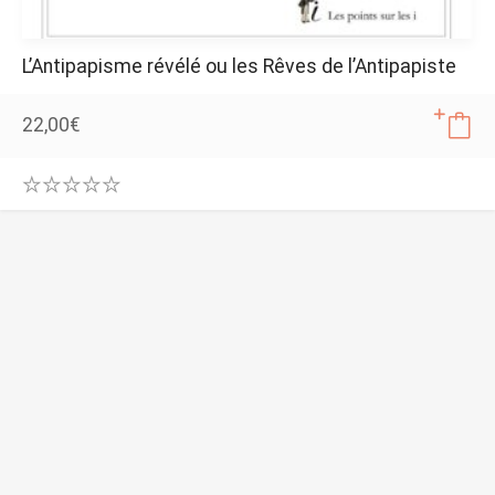
L’Antipapisme révélé ou les Rêves de l’Antipapiste
22,00
€
0
.
0
0
o
u
t
o
f
5