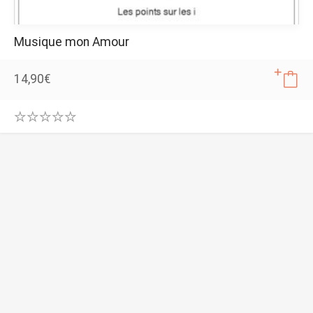
Musique mon Amour
14,90
€
0
.
0
0
o
u
t
o
f
5