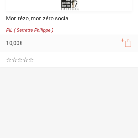
Mon rézo, mon zéro social
PIL ( Serrette Philippe )
10,00
€
0
.
0
0
o
u
t
o
f
5