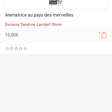
Animatrice au pays des merveilles
Ducasse Sandrine,
Lambert Olivier
10,00
€
0
.
0
0
o
u
t
o
f
5