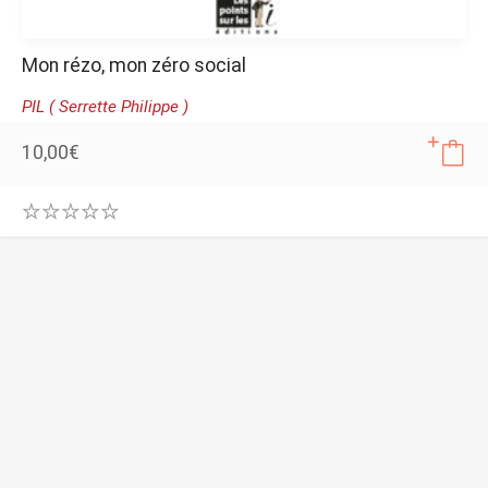
Mon rézo, mon zéro social
PIL ( Serrette Philippe )
10,00
€
0
.
0
0
o
u
t
o
f
5