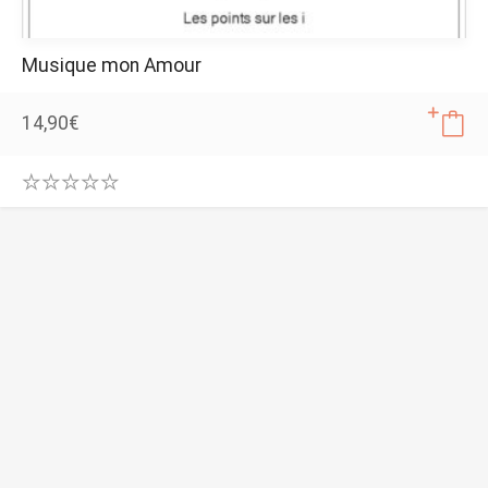
Musique mon Amour
14,90
€
0
.
0
0
o
u
t
o
f
5