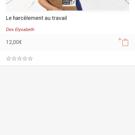
Le harcèlement au travail
Des Elysabeth
12,00
€
0
.
0
0
o
u
t
o
f
5