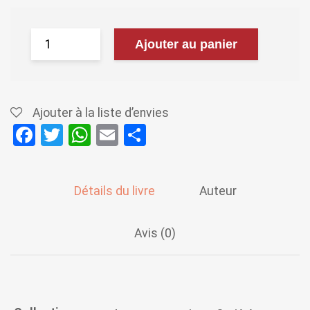
Ajouter au panier
Ajouter à la liste d’envies
F
T
W
E
P
a
wi
h
m
ar
ce
tt
at
ail
ta
Détails du livre
Auteur
b
er
s
g
o
A
er
Avis (0)
o
p
k
p