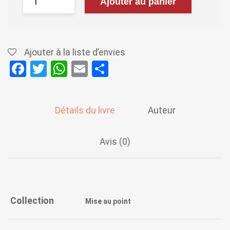
Ajouter au panier
Ajouter à la liste d’envies
F
T
W
E
P
a
wi
h
m
ar
ce
tt
at
ail
ta
Détails du livre
Auteur
b
er
s
g
o
A
er
Avis (0)
o
p
k
p
Collection
Mise au point