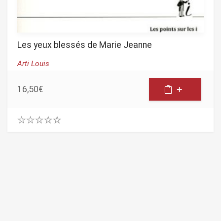
Les yeux blessés de Marie Jeanne
Arti Louis
16,50
€
0
.
0
0
o
u
t
o
f
5