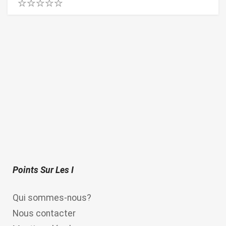
0
.
0
0
o
u
t
o
f
5
Points Sur Les I
Qui sommes-nous?
Nous contacter