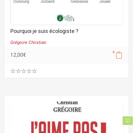
Pourquoi je suis écologiste ?
Grégoire Christian
12,00
€
0
.
0
0
o
u
t
o
f
5