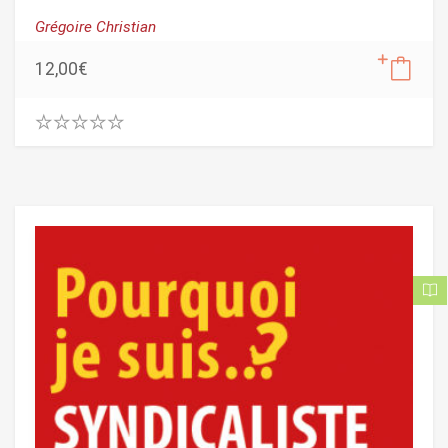
Grégoire Christian
12,00
€
0
.
0
0
o
u
t
o
f
5