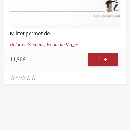
Militer permet de …
Delorme Sandrine,
Insolente Veggie
11,90
€
0
.
0
0
o
u
t
o
f
5