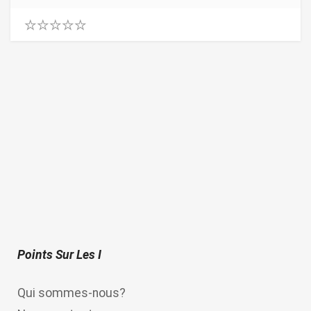
0
.
0
0
o
u
t
o
f
5
Points Sur Les I
Qui sommes-nous?