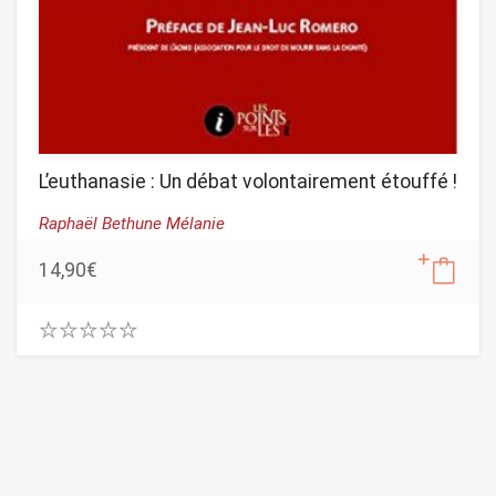
L’euthanasie : Un débat volontairement étouffé !
Raphaël Bethune Mélanie
14,90
€
0
.
0
0
o
u
t
o