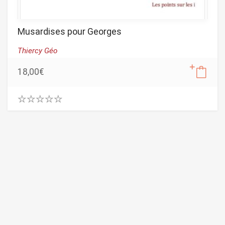
Musardises pour Georges
Thiercy Géo
18,00
€
0
.
0
0
o
u
t
o
f
5