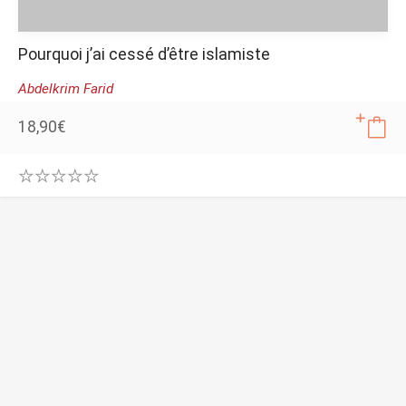
Pourquoi j’ai cessé d’être islamiste
Abdelkrim Farid
18,90
€
0
.
0
0
o
u
t
o
f
5