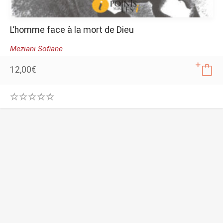
L’homme face à la mort de Dieu
Meziani Sofiane
12,00
€
0
.
0
0
o
u
t
o
f
5