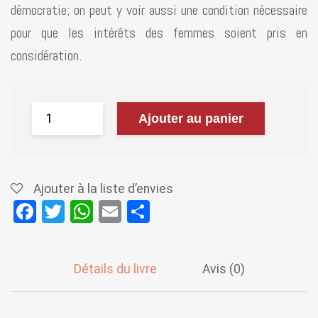
démocratie; on peut y voir aussi une condition nécessaire
pour que les intérêts des femmes soient pris en
considération.
Ajouter au panier
Ajouter à la liste d’envies
F
T
W
E
P
a
wi
h
m
ar
ce
tt
at
ail
ta
Détails du livre
Avis (0)
b
er
s
g
o
A
er