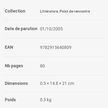
o
p
k
p
Collection
,
Littérature
Point de rencontre
Date de parution
01/10/2005
EAN
9782915640809
Nb pages
80
Dimensions
0.5 × 14.8 × 21 cm
Poids
0.3 kg