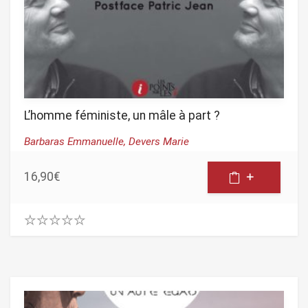
L’homme féministe, un mâle à part ?
Barbaras Emmanuelle,
Devers Marie
16,90
€
0
.
0
0
o
u
t