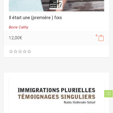
Il était une (première ) fois
Borie Cathy
12,00
€
0
.
0
0
o
u
t
o
f
5