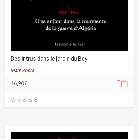
Des intrus dans le jardin du Bey
Mahi Zohra
16,90
€
0
.
0
0
o
u