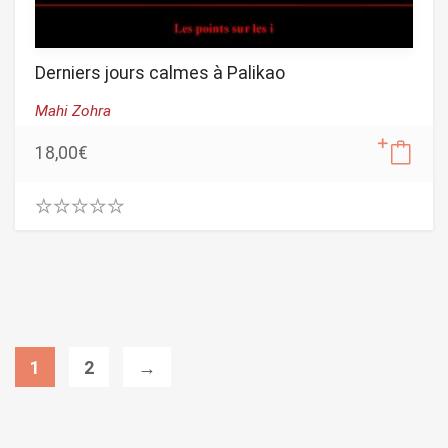
Derniers jours calmes à Palikao
Mahi Zohra
18,00
€
0
.
0
0
o
u
t
o
1
2
→
f
5