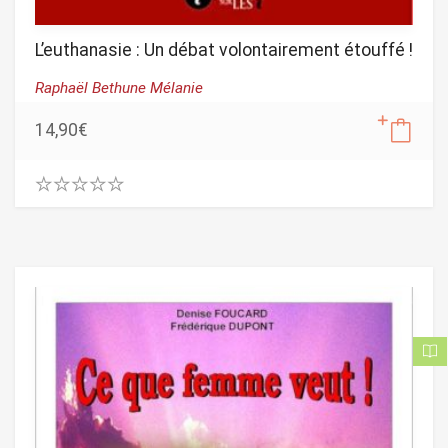
L’euthanasie : Un débat volontairement étouffé !
Raphaël Bethune Mélanie
14,90
€
0
.
0
0
o
u
t
o
f
5