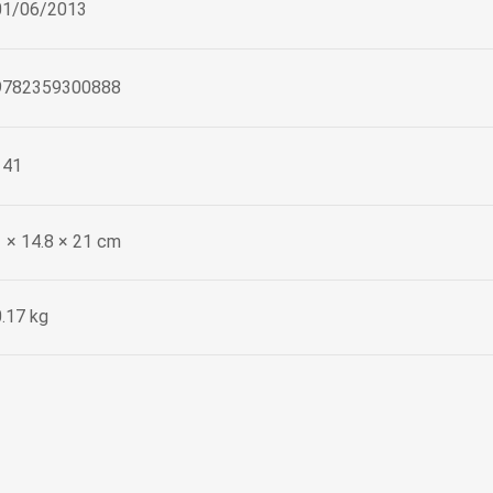
01/06/2013
9782359300888
141
1 × 14.8 × 21 cm
0.17 kg